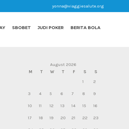
yonna@viaggiesalute.org
LAY
SBOBET
JUDI POKER
BERITA BOLA
 Pulsa
August 2026
M
T
W
T
F
S
S
1
2
3
4
5
6
7
8
9
10
11
12
13
14
15
16
17
18
19
20
21
22
23