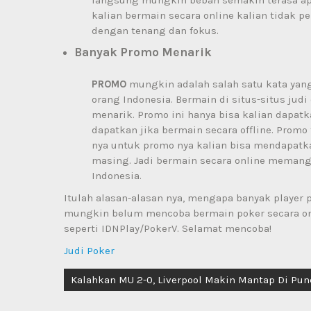
langsung mungkin beban semakin terasa apal
kalian bermain secara online kalian tidak p
dengan tenang dan fokus.
Banyak Promo Menarik
PROMO
mungkin adalah salah satu kata yang
orang Indonesia. Bermain di situs-situs jud
menarik. Promo ini hanya bisa kalian dapatk
dapatkan jika bermain secara offline. Promo 
nya untuk promo nya kalian bisa mendapatka
masing. Jadi bermain secara online memang
Indonesia.
Itulah alasan-alasan nya, mengapa banyak player 
mungkin belum mencoba bermain poker secara onl
seperti IDNPlay/PokerV. Selamat mencoba!
Judi Poker
Post
Kalahkan MU 2-0, Liverpool Makin Mantap Di Pu
navigation