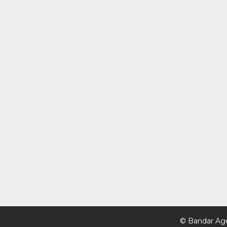
©
Bandar Age