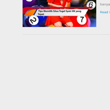
banya
Read 