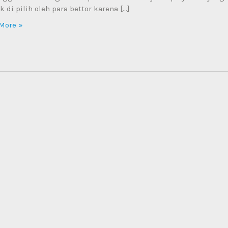
k di pilih oleh para bettor karena […]
More »