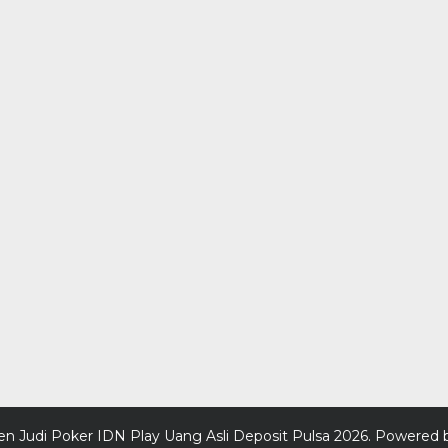
n Judi Poker IDN Play Uang Asli Deposit Pulsa
2026. Powered 